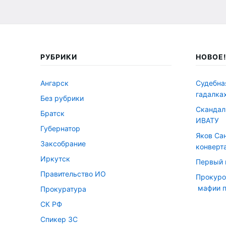
РУБРИКИ
НОВОЕ
Ангарск
Судебна
гадалка
Без рубрики
Скандал
Братск
ИВАТУ
Губернатор
Яков Сан
Заксобрание
конверт
Иркутск
Первый 
Правительство ИО
Прокуро
мафии п
Прокуратура
СК РФ
Спикер ЗС