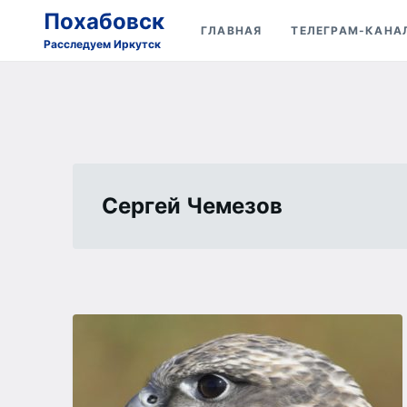
Skip
Search
Похабовск
ГЛАВНАЯ
ТЕЛЕГРАМ-КАНА
to
for:
Расследуем Иркутск
content
Сергей Чемезов