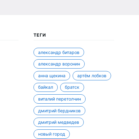
ТЕГИ
александр битаров
александр воронин
анна щекина
артём лобков
байкал
братск
виталий перетолчин
дмитрий бердников
дмитрий медведев
новый город