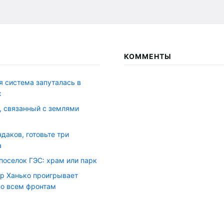
!
КОММЕНТЫ
я система запуталась в
х
, связанный с землями
даков, готовьте три
а
поселок ГЭС: храм или парк
р Ханько проигрывает
о всем фронтам