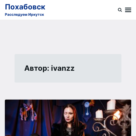
Skip
Search
Похабовск
to
for:
Расследуем Иркутск
content
Автор:
ivanzz