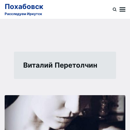
Skip
Search
Похабовск
to
for:
Расследуем Иркутск
content
Виталий Перетолчин